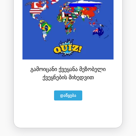
ᲒᲐᲛᲝᲘᲪᲐᲜᲘ ᲥᲕᲔᲧᲐᲜᲐ ᲛᲔᲖᲝᲑᲔᲚᲘ
ᲥᲕᲔᲧᲜᲔᲑᲘᲡ ᲛᲘᲮᲔᲓᲕᲘᲗ