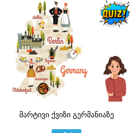
ᲛᲐᲠᲢᲘᲕᲘ ᲥᲕᲘᲖᲘ ᲒᲔᲠᲛᲐᲜᲘᲐᲖᲔ