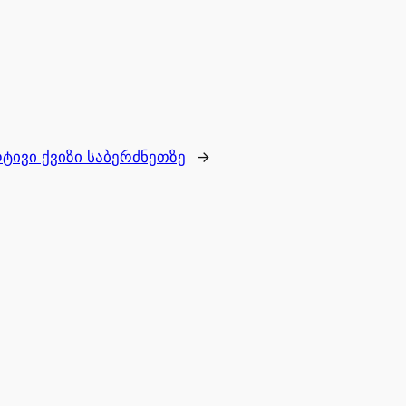
ტივი ქვიზი საბერძნეთზე
→