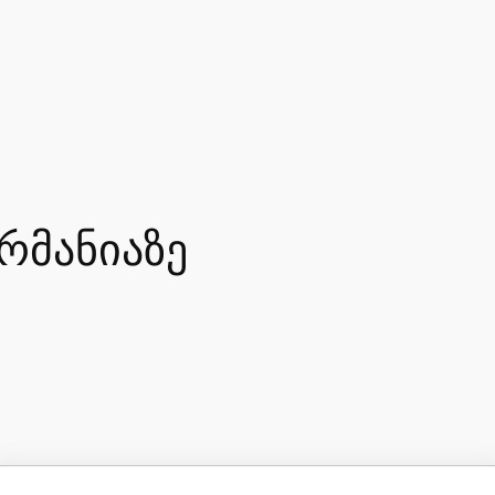
ერმანიაზე