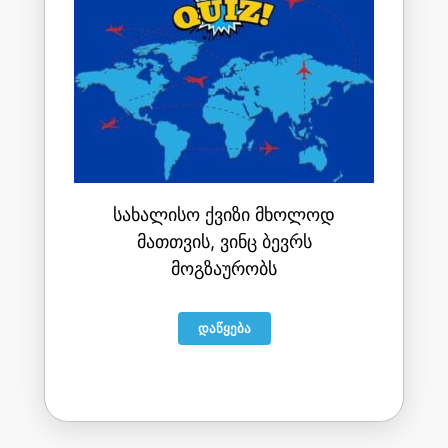
ᲡᲐᲮᲐᲚᲘᲡᲝ ᲥᲕᲘᲖᲘ ᲛᲮᲝᲚᲝᲓ
ᲛᲐᲗᲗᲕᲘᲡ, ᲕᲘᲜᲪ ᲑᲔᲕᲠᲡ
ᲛᲝᲒᲖᲐᲣᲠᲝᲑᲡ